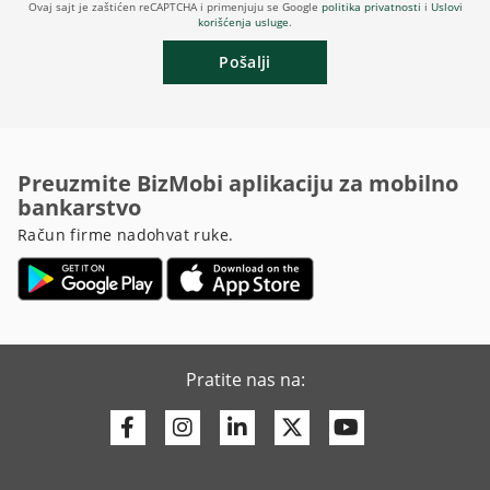
Ovaj sajt je zaštićen reCAPTCHA i primenjuju se Google
politika privatnosti
i
Uslovi
korišćenja usluge
.
Pošalji
Preuzmite BizMobi aplikaciju za mobilno
bankarstvo
Račun firme nadohvat ruke.
Pratite nas na:
Facebook
Instagram
Linkedin
Twitter
Youtube