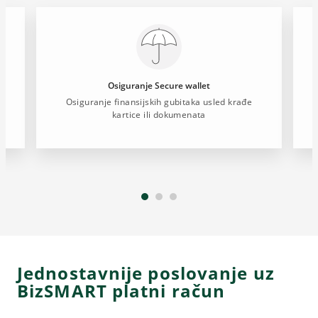
Osiguranje Secure wallet
a
Osiguranje finansijskih gubitaka usled krađe
E
kartice ili dokumenata
Jednostavnije poslovanje uz
BizSMART platni račun