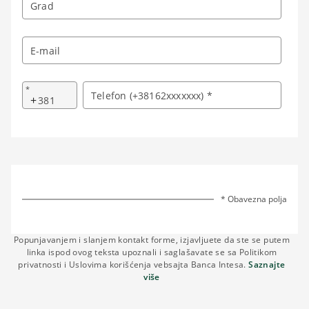
Grad
E-mail
*
Telefon (+38162xxxxxxx) *
+
* Obavezna polja
Popunjavanjem i slanjem kontakt forme, izjavljuete da ste se putem
linka ispod ovog teksta upoznali i saglašavate se sa Politikom
privatnosti i Uslovima korišćenja vebsajta Banca Intesa.
Saznajte
više