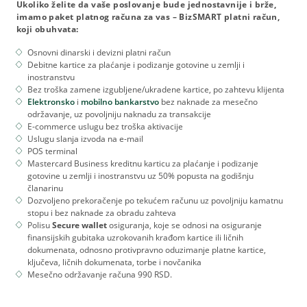
​​​​​​Ukoliko želite da vaše poslovanje bude jednostavnije i brže,
imamo paket platnog računa za vas – BizSMART platni račun,
koji obuhvata:
Osnovni dinarski i devizni platni račun
Debitne kartice za plaćanje i podizanje gotovine u zemlji i
inostranstvu
Bez troška zamene izgubljene/ukradene kartice, po zahtevu klijenta
Elektronsko
i
mobilno bankarstvo
bez naknade za mesečno
održavanje, uz povoljniju naknadu za transakcije
E-commerce uslugu bez troška aktivacije
Uslugu slanja izvoda na e-mail
POS terminal
Mastercard Business kreditnu karticu za plaćanje i podizanje
gotovine u zemlji i inostranstvu uz 50% popusta na godišnju
članarinu
Dozvoljeno prekoračenje po tekućem računu uz povoljniju kamatnu
stopu i bez naknade za obradu zahteva
Polisu
Secure wallet
osiguranja, koje se odnosi na osiguranje
finansijskih gubitaka uzrokovanih krađom kartice ili ličnih
dokumenata, odnosno protivpravno oduzimanje platne kartice,
ključeva, ličnih dokumenata, torbe i novčanika
Mesečno održavanje računa 990 RSD.