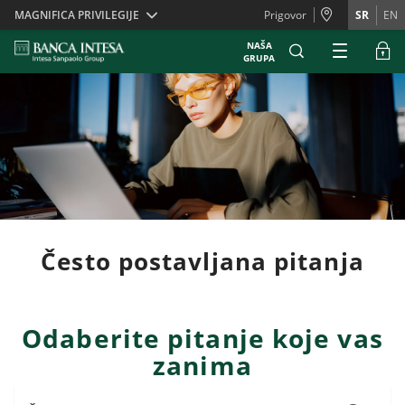
Skiplinks
MAGNIFICA PRIVILEGIJE
Prigovor
SR
EN
NAŠA
GRUPA
Često postavljana pitanja
Odaberite pitanje koje vas
zanima