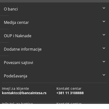
O banci
Medija centar
OUP i Naknade
Dodatne informacije
Povezani sajtovi
Podešavanja
Imejl za klijente
Kontakt centar
kontaktcc@bancaintesa.rs
+381 11 3108888
Info tel. za kartice
Kontakt centar
+381 11 3010160
+381113108888