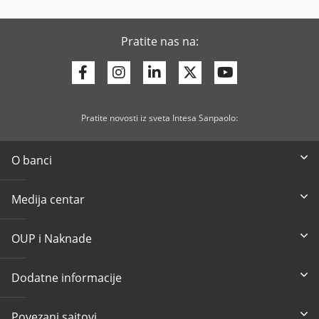
Pratite nas na:
Facebook
Instagram
Linkedin
Twitter
Youtube
Pratite novosti iz sveta Intesa Sanpaolo:
O banci
Medija centar
OUP i Naknade
Dodatne informacije
Povezani sajtovi