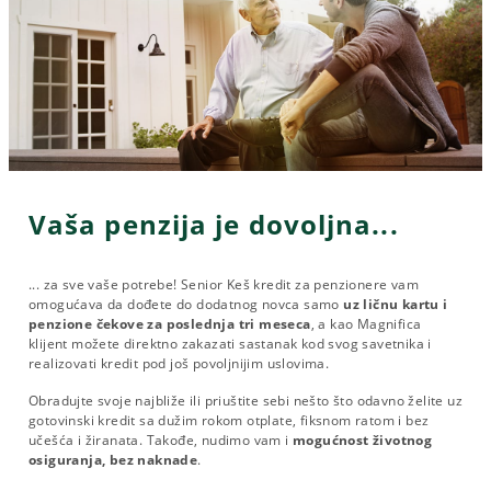
Vaša penzija je dovoljna...
... za sve vaše potrebe! Senior Keš kredit za penzionere vam
omogućava da dođete do dodatnog novca samo
uz ličnu kartu i
penzione čekove za poslednja tri meseca
, a kao Magnifica
klijent možete direktno zakazati sastanak kod svog savetnika i
realizovati kredit pod još povoljnijim uslovima.
Obradujte svoje najbliže ili priuštite sebi nešto što odavno želite uz
gotovinski kredit sa dužim rokom otplate, fiksnom ratom i bez
učešća i žiranata. Takođe, nudimo vam i
mogućnost životnog
osiguranja, bez naknade
.