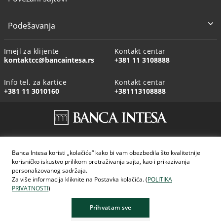
Podešavanja
Imejl za klijente
Kontakt centar
kontaktcc@bancaintesa.rs
+381 11 3108888
Info tel. za kartice
Kontakt centar
+381 11 3010160
+381113108888
AI generisane slike
Banca Intesa koristi „kolačiće“ kako bi vam obezbedila što kvalitetnije
korisničko iskustvo prilikom pretraživanja sajta, kao i prikazivanja
personalizovanog sadržaja.
Za više informacija kliknite na Postavka kolačića. (
POLITIKA
PRIVATNOSTI
)
Prihvatam sve
KALKULATOR KREDITA