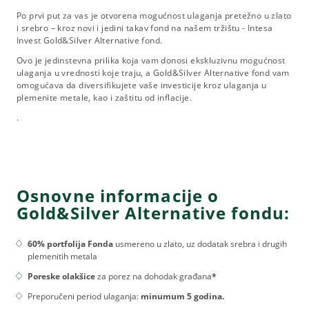
Po prvi put za vas je otvorena mogućnost ulaganja pretežno u zlato
i srebro – kroz novi i jedini takav fond na našem tržištu - Intesa
Invest Gold&Silver Alternative fond.
Ovo je jedinstevna prilika koja vam donosi ekskluzivnu mogućnost
ulaganja u vrednosti koje traju, a Gold&Silver Alternative fond vam
omogućava da diversifikujete vaše investicije kroz ulaganja u
plemenite metale, kao i zaštitu od inflacije.
.
Osnovne informacije o
Gold&Silver Alternative fondu:
60% portfolija Fonda
usmereno u zlato, uz dodatak srebra i drugih
plemenitih metala
Poreske olakšice
za porez na dohodak građana
*
Preporučeni period ulaganja:
minumum 5 godina.