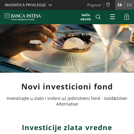
Skiplinks
MAGNIFICA PRIVILEGIJE
Prigovor
SR
EN
NAŠA
GRUPA
Novi investicioni fond
Investirajte u zlato i srebro uz jedinstveni fond - Gold&Silver
Alternative
Investicije zlata vredne