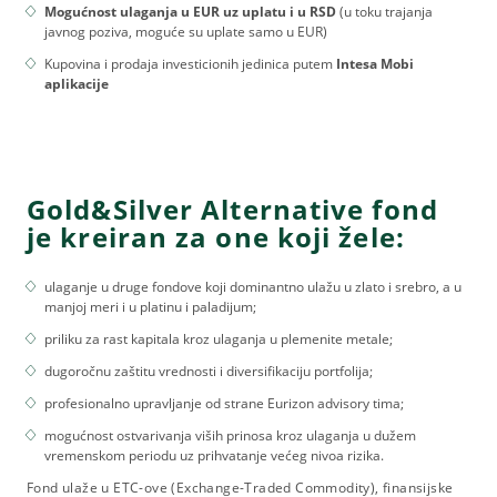
Mogućnost ulaganja u EUR uz uplatu i u RSD
(u toku trajanja
javnog poziva, moguće su uplate samo u EUR)
Kupovina i prodaja investicionih jedinica putem
Intesa Mobi
aplikacije
Gold&Silver Alternative fond
je kreiran za one koji žele:
ulaganje u druge fondove koji dominantno ulažu u zlato i srebro, a u
manjoj meri i u platinu i paladijum;
priliku za rast kapitala kroz ulaganja u plemenite metale;
dugoročnu zaštitu vrednosti i diversifikaciju portfolija;
profesionalno upravljanje od strane Eurizon advisory tima;
mogućnost ostvarivanja viših prinosa kroz ulaganja u dužem
vremenskom periodu uz prihvatanje većeg nivoa rizika.
Fond ulaže u ETC-ove (Exchange-Traded Commodity), finansijske