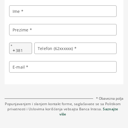
Ime *
Prezime *
*
Telefon (62xxxxxx) *
+
E-mail *
* Obavezna polja
Popunjavanjem i slanjem kontakt forme, saglašavate se sa Politikom
privatnosti i Uslovima korišćenja vebsajta Banca Intesa.
Saznajte
više