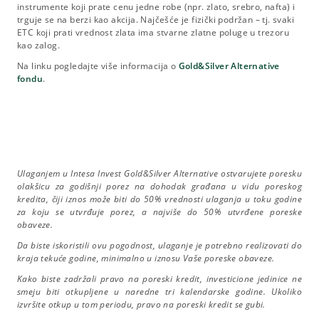
instrumente koji prate cenu jedne robe (npr. zlato, srebro, nafta) i
trguje se na berzi kao akcija. Najčešće je fizički podržan – tj. svaki
ETC koji prati vrednost zlata ima stvarne zlatne poluge u trezoru
kao zalog.
Na linku pogledajte više informacija o
Gold&Silver Alternative
fondu
.
Ulaganjem u Intesa Invest Gold&Silver
Alternative ostvarujete poresku
olakšicu za godišnji porez na dohodak građana u vidu poreskog
kredita, čiji iznos može biti do 50% vrednosti ulaganja u toku godine
za koju se utvrđuje porez, a najviše do 50% utvrđene poreske
obaveze.
Da biste iskoristili ovu pogodnost, ulaganje je potrebno realizovati do
kraja tekuće godine, minimalno u iznosu Vaše poreske obaveze.
Kako biste zadržali pravo na poreski kredit, investicione jedinice ne
smeju biti otkupljene u naredne tri kalendarske godine. Ukoliko
izvršite otkup u tom periodu, pravo na poreski kredit se gubi.