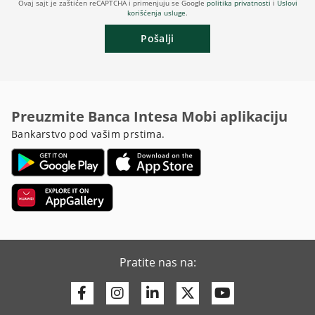
Ovaj sajt je zaštićen reCAPTCHA i primenjuju se Google
politika privatnosti
i
Uslovi
korišćenja usluge
.
Pošalji
Preuzmite Banca Intesa Mobi aplikaciju
Bankarstvo pod vašim prstima.
Pratite nas na:
Facebook
Instagram
Linkedin
Twitter
Youtube