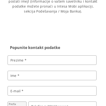
poslati imejl (informacije o vašem savetniku i kontakt
podatke možete pronaći u Intesa Mobi aplikaciji,
sekcija Podešavanja / Moja Banka).
Popunite kontakt podatke
Prezime *
Ime *
E-mail *
Prefix