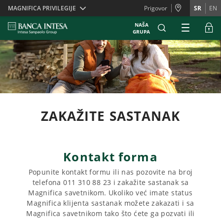
Skiplinks
MAGNIFICA PRIVILEGIJE
Prigovor
SR
EN
NAŠA
GRUPA
ZAKAŽITE SASTANAK
Kontakt forma
Popunite kontakt formu ili nas pozovite na broj
telefona 011 310 88 23 i zakažite sastanak sa
Magnifica savetnikom. Ukoliko već imate status
Magnifica klijenta sastanak možete zakazati i sa
Magnifica savetnikom tako što ćete ga pozvati ili