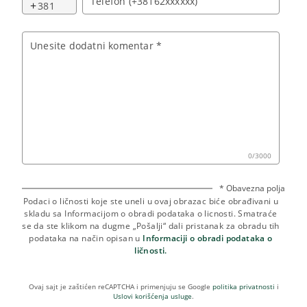
Telefon (+38162xxxxxx)
+
Unesite dodatni komentar *
0
/
3000
* Obavezna polja
Podaci o ličnosti koje ste uneli u ovaj obrazac biće obrađivani u
skladu sa Informacijom o obradi podataka o licnosti. Smatraće
se da ste klikom na dugme „Pošalji“ dali pristanak za obradu tih
podataka na način opisan u
Informaciji o obradi podataka o
ličnosti.
Ovaj sajt je zaštićen reCAPTCHA i primenjuju se Google
politika privatnosti
i
Uslovi korišćenja usluge
.